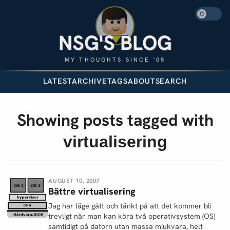
NSG'S BLOG
MY THOUGHTS SINCE '05
LATEST
ARCHIVE
TAGS
ABOUT
SEARCH
Showing posts tagged with
virtualisering
AUGUST 10, 2007
Bättre virtualisering
Jag har läge gått och tänkt på att det kommer bli
trevligt när man kan köra två operativsystem (OS)
samtidigt på datorn utan massa mjukvara, helt