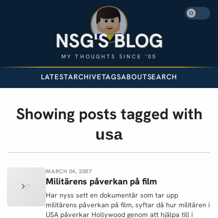
NSG'S BLOG
MY THOUGHTS SINCE '05
LATEST
ARCHIVE
TAGS
ABOUT
SEARCH
Showing posts tagged with
usa
MARCH 04, 2007
Militärens påverkan på film
Har nyss sett en dokumentär som tar upp
militärens påverkan på film, syftar då hur militären i
USA påverkar Hollywood genom att hjälpa till i