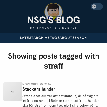
NSG'S BLOG
MY THOUGHTS SINCE '05
LATEST
ARCHIVE
TAGS
ABOUT
SEARCH
Showing posts tagged with
straff
NOVEMBER 25, 2006
Stackars hundar
Aftonbladet skriver att det (kanske) är på väg att
införas en ny lag i Belgien som medför att hundar
ska för straff om dom t.ex. gjort sina behov på f…