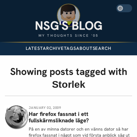
NSG'S BLOG
MY THOUGHTS SINCE '05
LATEST
ARCHIVE
TAGS
ABOUT
SEARCH
Showing posts tagged with
Storlek
JANUARY 02, 2009
Har firefox fassnat i ett
fullskärmsliknade läge?
På en av minna datorer och en vänns dator så har
firefox fassnat i något som vid första anblick såg ut