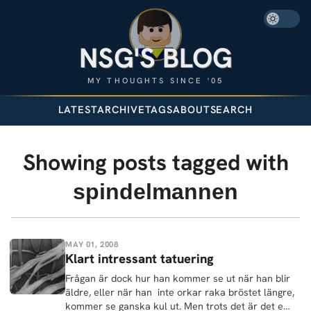
NSG'S BLOG
MY THOUGHTS SINCE '05
LATEST
ARCHIVE
TAGS
ABOUT
SEARCH
Showing posts tagged with
spindelmannen
MAY 01, 2008
Klart intressant tatuering
Frågan är dock hur han kommer se ut när han blir
äldre, eller när han inte orkar raka bröstet längre,
kommer se ganska kul ut. Men trots det är det e…