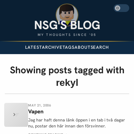
NSG'S BLOG
MY THOUGHTS SINCE '05
LATEST
ARCHIVE
TAGS
ABOUT
SEARCH
Showing posts tagged with
rekyl
MAY 21, 2006
Vapen
Jag har haft denna länk öppen i en tab i två dagar
nu, postar den här innan den försvinner.