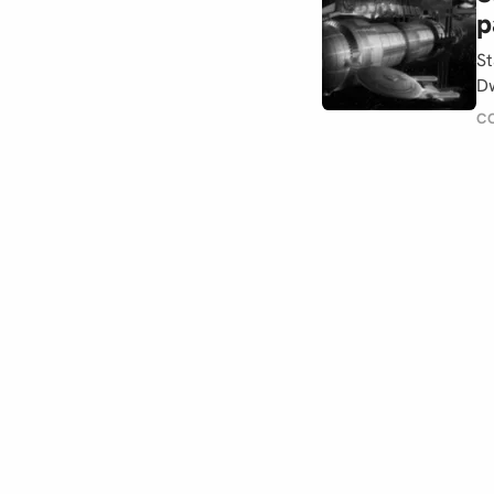
p
St
Dw
C