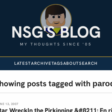
NSG'S BLOG
MY THOUGHTS SINCE '05
LATEST
ARCHIVE
TAGS
ABOUT
SEARCH
howing posts tagged with
paro
NE 13, 2007
tar WreckIn the Pirkinning &#8211; En ri