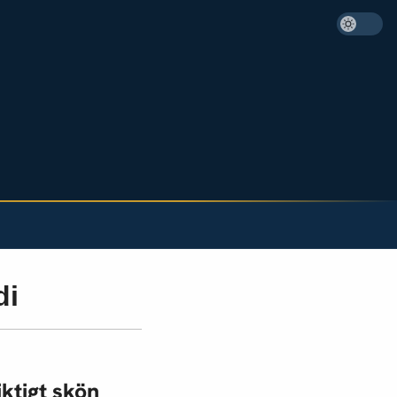
di
ktigt skön