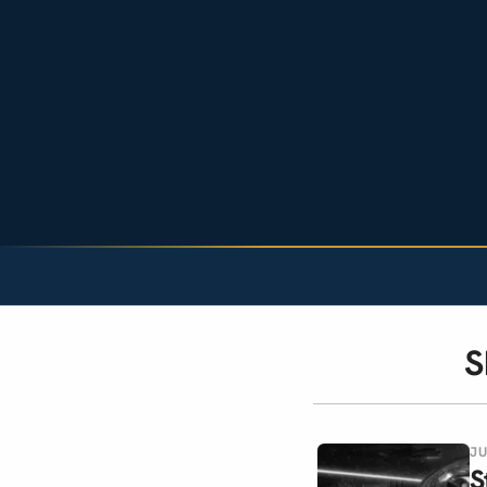
S
JU
S