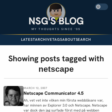
NSG'S BLOG
MY THOUGHTS SINCE '05
LATEST
ARCHIVE
TAGS
ABOUT
SEARCH
Showing posts tagged with
netscape
MARCH 12, 2007
Netscape Communicator 4.5
Ah, vet vet inte vilken min första webbläsare var,
har minnen av Explorer 3.0 och Netscape. Netscape
var dock den jag surfade först med på webben