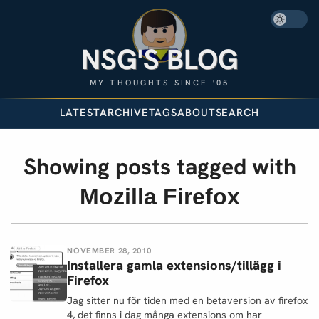
NSG'S BLOG
MY THOUGHTS SINCE '05
LATEST
ARCHIVE
TAGS
ABOUT
SEARCH
Showing posts tagged with
Mozilla Firefox
NOVEMBER 28, 2010
Installera gamla extensions/tillägg i
Firefox
Jag sitter nu för tiden med en betaversion av firefox
4, det finns i dag många extensions om har