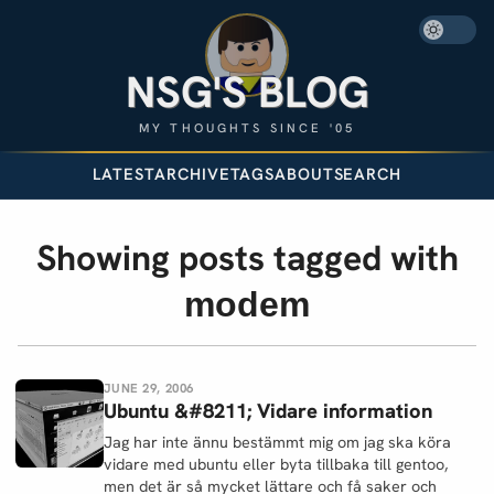
NSG'S BLOG
MY THOUGHTS SINCE '05
LATEST
ARCHIVE
TAGS
ABOUT
SEARCH
Showing posts tagged with
modem
JUNE 29, 2006
Ubuntu &#8211; Vidare information
Jag har inte ännu bestämmt mig om jag ska köra
vidare med ubuntu eller byta tillbaka till gentoo,
men det är så mycket lättare och få saker och