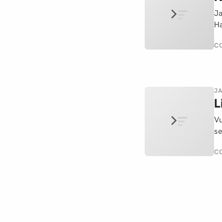
Ja
Ha
C
JA
L
Vu
se
C