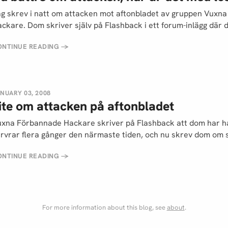
g skrev i natt om attacken mot aftonbladet av gruppen Vuxn
ckare. Dom skriver själv på Flashback i ett forum-inlägg där 
ONTINUE READING
→
NUARY 03, 2008
ite om attacken på aftonbladet
xna Förbannade Hackare skriver på Flashback att dom har h
rvrar flera gånger den närmaste tiden, och nu skrev dom om 
ONTINUE READING
→
For more information about this blog, see
about
.