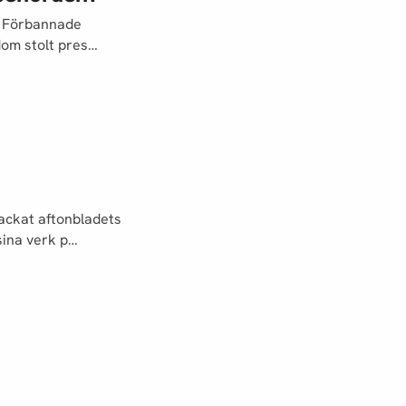
a Förbannade
dom stolt pres…
ackat aftonbladets
sina verk p…