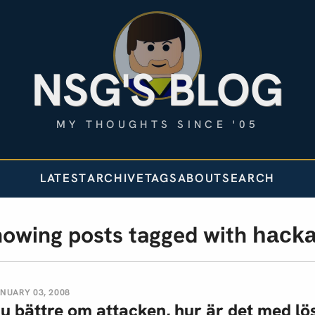
NSG'S BLOG
MY THOUGHTS SINCE '05
LATEST
ARCHIVE
TAGS
ABOUT
SEARCH
owing posts tagged with
hacka
NUARY 03, 2008
u bättre om attacken, hur är det med l