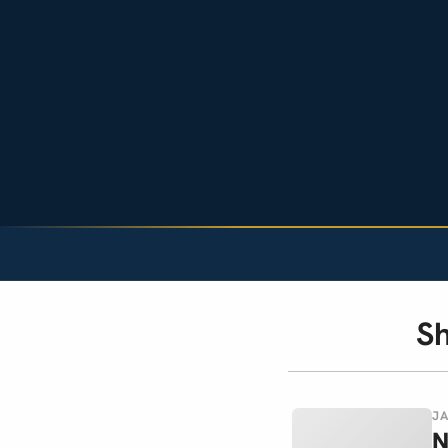
Sh
JA
N