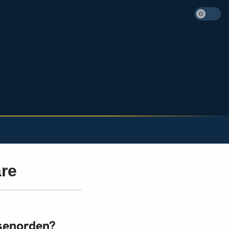
re
ösenorden?