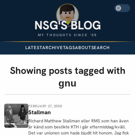
NSG'S BLOG
MY THOUGHTS SINCE '05
LATEST
ARCHIVE
TAGS
ABOUT
SEARCH
Showing posts tagged with
gnu
FEBRUARY 27, 2008
Stallman
Richard Matthew Stallman eller RMS som han även
är känd som besökte KTH i går eftermiddag/kväll.
Det var unionen som hade bjudit hit honom. Jag fick