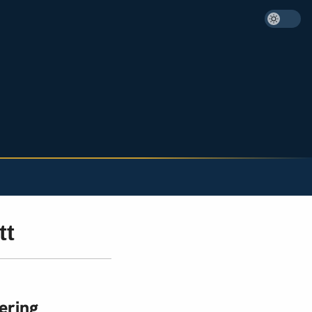
tt
ering