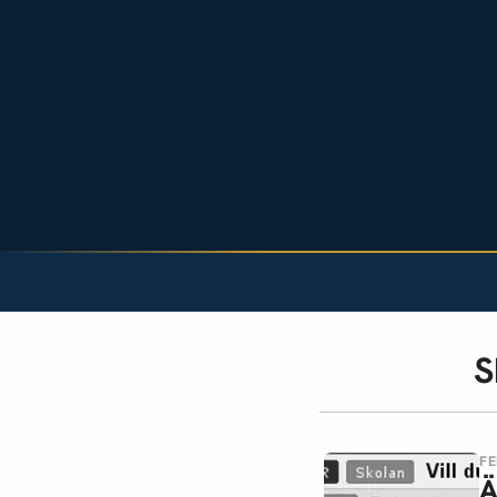
S
FE
Ä