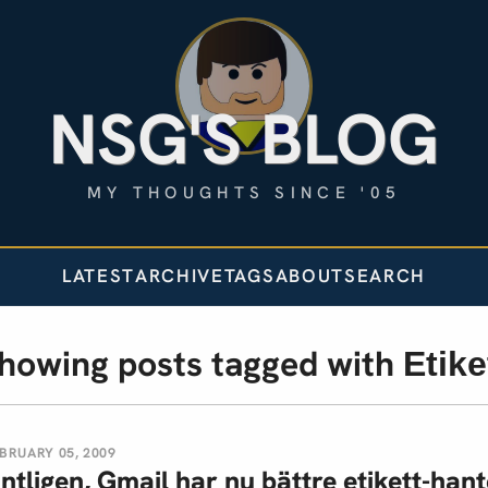
NSG'S BLOG
MY THOUGHTS SINCE '05
LATEST
ARCHIVE
TAGS
ABOUT
SEARCH
howing posts tagged with
Etike
BRUARY 05, 2009
ntligen, Gmail har nu bättre etikett-hant