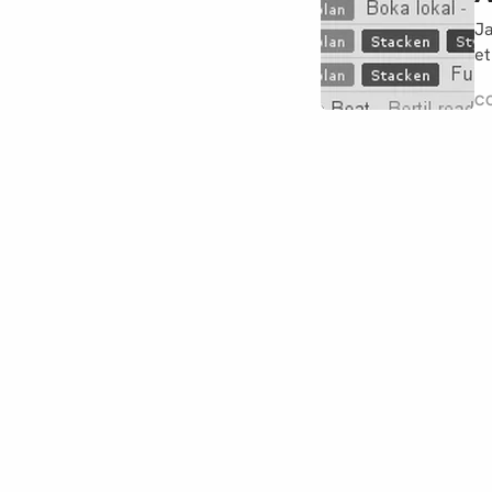
Ja
et
C