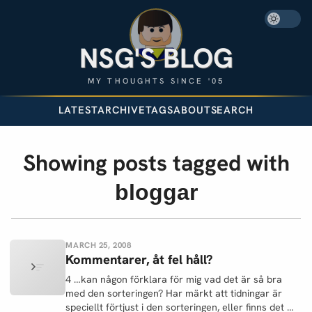
NSG'S BLOG
MY THOUGHTS SINCE '05
LATEST
ARCHIVE
TAGS
ABOUT
SEARCH
Showing posts tagged with
bloggar
MARCH 25, 2008
Kommentarer, åt fel håll?
4 …kan någon förklara för mig vad det är så bra
med den sorteringen? Har märkt att tidningar är
speciellt förtjust i den sorteringen, eller finns det …