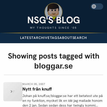
NSG'S BLOG
MY THOUGHTS SINCE '05
LATEST
ARCHIVE
TAGS
ABOUT
SEARCH
Showing posts tagged with
bloggar.se
MARCH 05, 2007
Nytt från knuff
Johan på knuff.se/bloggar.se har ett betatest ute på
en ny funktion, mycket lik en idé jag mailade honom
den 2 jan. Sedan sedan dess har twingly kommi…