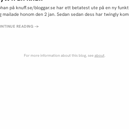
han på knuff.se/bloggar.se har ett betatest ute på en ny funkt
g mailade honom den 2 jan. Sedan sedan dess har twingly ko
ONTINUE READING
→
For more information about this blog, see
about
.