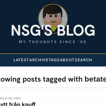
NSG'S BLOG
MY THOUGHTS SINCE '05
LATEST
ARCHIVE
TAGS
ABOUT
SEARCH
owing posts tagged with
betat
RCH 05, 2007
ytt från knuff