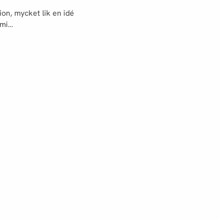
ion, mycket lik en idé
mmi…