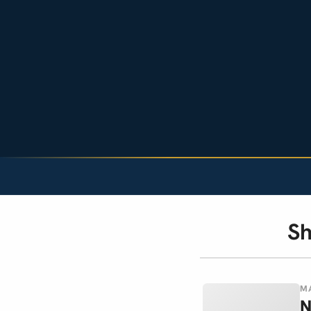
Sh
MA
N