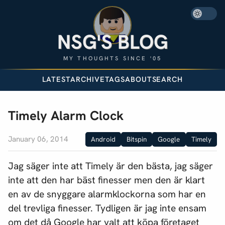
NSG'S BLOG
MY THOUGHTS SINCE '05
LATEST
ARCHIVE
TAGS
ABOUT
SEARCH
Timely Alarm Clock
January 06, 2014
Android
Bitspin
Google
Timely
Jag säger inte att Timely är den bästa, jag säger
inte att den har bäst finesser men den är klart
en av de snyggare alarmklockorna som har en
del trevliga finesser. Tydligen är jag inte ensam
om det då Google har valt att köpa företaget