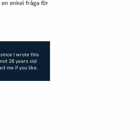
en enkel fråga för
 since I wrote this
m not 28 years old
act me if you like.