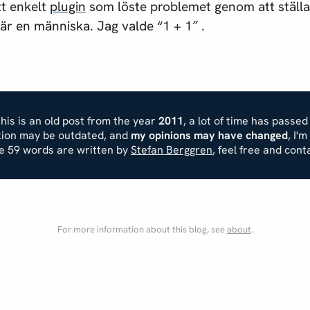
tt enkelt
plugin
som löste problemet genom att ställa 
u är en människa. Jag valde “1 + 1″ .
his is an old post from the year
2011
, a lot of time has passed
ation may be outdated, and
my opinions may have changed
, I'
se 59 words are written by
Stefan Berggren
, feel free and cont
For more information about this blog, see
about
.