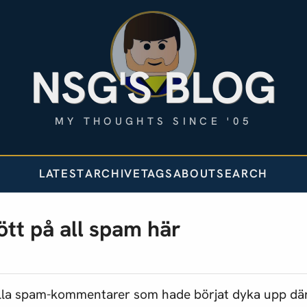
NSG'S BLOG
MY THOUGHTS SINCE '05
LATEST
ARCHIVE
TAGS
ABOUT
SEARCH
ött på all spam här
 alla spam-kommentarer som hade börjat dyka upp d