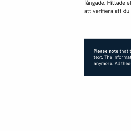
fångade. Hittade e
att verifiera att d
Please note
that t
text. The inform
anymore. All the