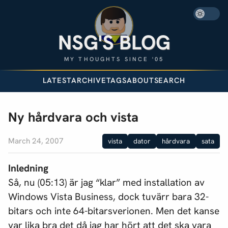
NSG'S BLOG
MY THOUGHTS SINCE '05
LATEST
ARCHIVE
TAGS
ABOUT
SEARCH
Ny hårdvara och vista
March 24, 2007
vista
dator
hårdvara
sata
Inledning
Så, nu (05:13) är jag “klar” med installation av
Windows Vista Business, dock tuvärr bara 32-
bitars och inte 64-bitarsverionen. Men det kanse
var lika bra det då jag har hört att det ska vara