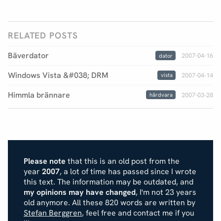
RELATED POSTS
Bäverdator
2007-04-16
dator
Windows Vista &#038; DRM
2007-04-14
vista
Himmla brännare
2007-03-28
hårdvara
Please note
that this is an old post from the
year
2007
, a lot of time has passed since I wrote
this text. The information may be outdated, and
my opinions may have changed
, I'm not 23 years
old anymore. All these 820 words are written by
Stefan Berggren
, feel free and contact me if you