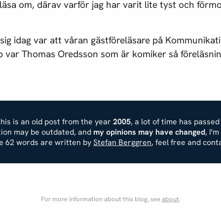
 läsa om, därav varför jag har varit lite tyst och för
ig idag var att våran gästföreläsare på Kommunikati
 var Thomas Oredsson som är komiker så föreläsninge
his is an old post from the year
2005
, a lot of time has passed
ation may be outdated, and
my opinions may have changed
, I'
se 62 words are written by
Stefan Berggren
, feel free and cont
For more information about this blog, see
about
.