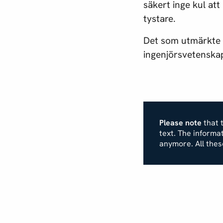
säkert inge kul att
tystare.
Det som utmärkte s
ingenjörsvetenskap
Please note
that t
text. The inform
anymore. All the