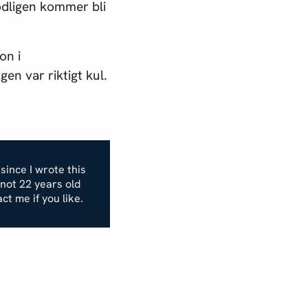
modligen kommer bli
on i
n var riktigt kul.
 since I wrote this
m not 22 years old
act me if you like.