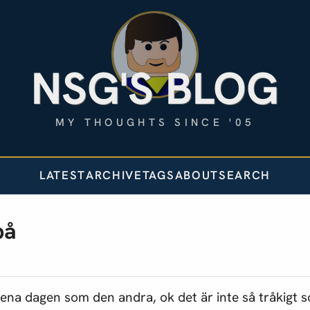
NSG'S BLOG
MY THOUGHTS SINCE '05
LATEST
ARCHIVE
TAGS
ABOUT
SEARCH
på
 ena dagen som den andra, ok det är inte så tråkigt 