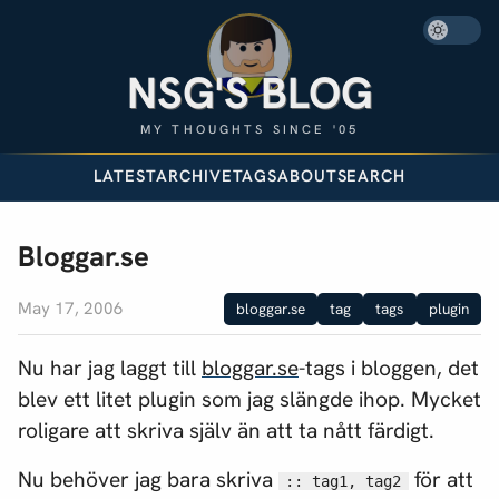
NSG'S BLOG
MY THOUGHTS SINCE '05
LATEST
ARCHIVE
TAGS
ABOUT
SEARCH
Bloggar.se
May 17, 2006
bloggar.se
tag
tags
plugin
Nu har jag laggt till
bloggar.se
-tags i bloggen, det
blev ett litet plugin som jag slängde ihop. Mycket
roligare att skriva själv än att ta nått färdigt.
Nu behöver jag bara skriva
för att
:: tag1, tag2