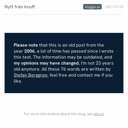
Nytt från knuff
2007-03-05
bloggar.se
Please note
that this is an old post from the
year
2006
, a lot of time has passed since I wrote
this text. The information may be outdated, and
my opinions may have changed
, I'm not 23 years
old anymore. All these 76 words are written by
Stefan Berggren
, feel free and contact me if you
like.
For more information about this blog, see
about
.